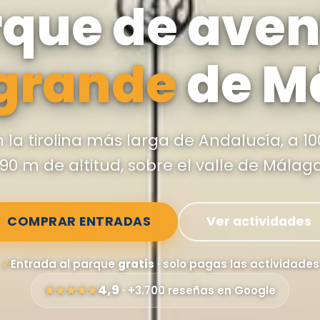
rque de ave
grande
de M
 la tirolina más larga de Andalucía, a 1
190 m de altitud, sobre el valle de Málaga
COMPRAR ENTRADAS
Ver actividades
✓
Entrada al parque
gratis
· solo pagas las actividades
4,9
★★★★★
· +3.700 reseñas en Google