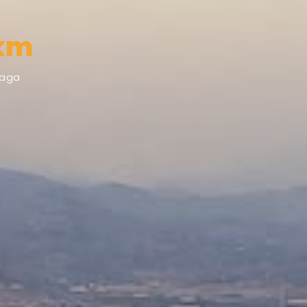
 km
laga