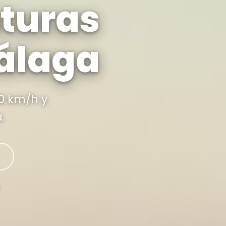
nturas
álaga
00 km/h y
.