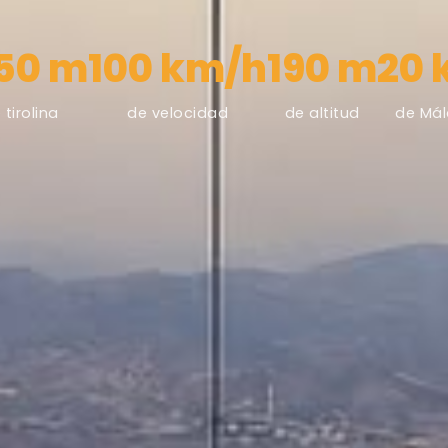
50 m
100 km/h
190 m
20
 tirolina
de velocidad
de altitud
de Má