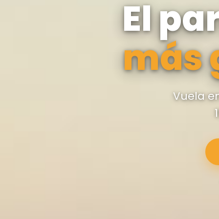
El pa
más 
Vuela en